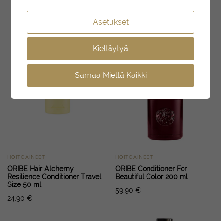
Asetukset
Kieltäytyä
Samaa Mieltä Kaikki
HOITOAINEET
HOITOAINEET
ORIBE Hair Alchemy
ORIBE Conditioner For
Resilience Conditioner Travel
Beautiful Color 200 ml
Size 50 ml
59.90
€
24.90
€