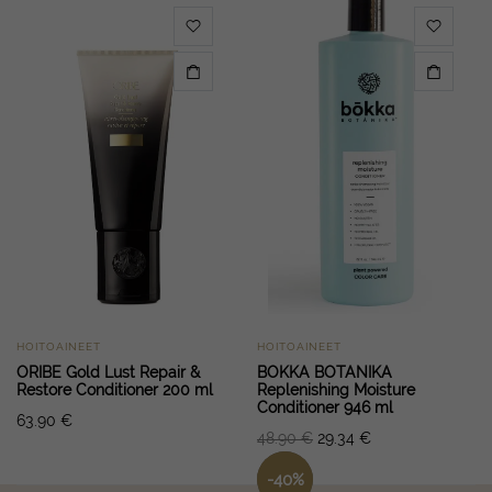
HOITOAINEET
HOITOAINEET
ORIBE Gold Lust Repair &
BOKKA BOTANIKA
Restore Conditioner 200 ml
Replenishing Moisture
Conditioner 946 ml
63.90
€
48.90
€
29.34
€
-
40
%