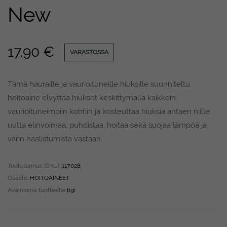
New
17.90
€
VARASTOSSA
Tämä hauraille ja vaurioituneille hiuksille suunniteltu
hoitoaine elvyttää hiukset keskittymällä kaikkein
vaurioituneimpiin kohtiin ja kosteuttaa hiuksia antaen niille
uutta elinvoimaa, puhdistaa, hoitaa sekä suojaa lämpöä ja
värin haalistumista vastaan.
Tuotetunnus (SKU):
117028
Osasto:
HOITOAINEET
Avainsana tuotteelle
tigi