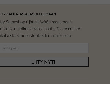
IITY KANTA-ASIAKASOHJELMAAN
iity Salonshopin jännittävään maailmaan.
e vie vain hetken aikaa ja saat 5 % alennuksen
okaisesta kauneustuotteiden ostoksesta.
LIITY NYT!
Instagram
Facebook