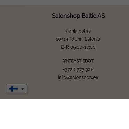
Salonshop Baltic AS
Põhja pst 17
10414 Tallinn, Estonia
E-R 09:00-17:00
YHTEYSTIEDOT
+372 6777 328
info@salonshop.ee
Salonshop © Copyright 2024 - All rights reserved.