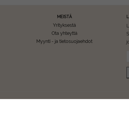
MEISTÄ
L
Yrityksestä
L
Ota yhteyttä
S
Myynti - ja tietosuojaehdot
j