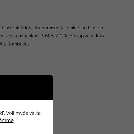
aan hiustenlähdön, ohenemisen tai heikkojen hiusten
siivisesti päänahkaa, BosleyMD: llä on sopiva ratkaisu
alauttamisesta.
". Voit myös valita
ntömme