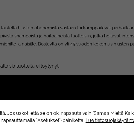
at taistella hiusten ohenemista vastaan tai kamppailevat parhaill
pivista shampoista ja hoitoaineista tuotteisiin, jotka hoitavat inten
e miehille ja naisille. Bosleylla on yli 45 vuoden kokemus hiusten p
altaisia tuotteita ei löytynyt.
ä. Jos uskot, että se on ok, napsauta vain "Samaa Mieltä Kaikki
napsauttamalla "Asetukset"-painiketta.
Lue tietosuojakäytä