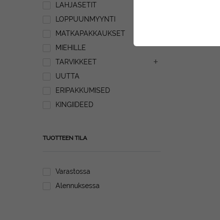
LAHJASETIT
LOPPUUNMYYNTI
MATKAPAKKAUKSET
MIEHILLE
TARVIKKEET
UUTTA
ERIPAKKUMISED
KINGIIDEED
TUOTTEEN TILA
Varastossa
Alennuksessa