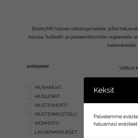
BosleyMD tarjoaa ratkaisuja kaikille, jotka haluav
kanssa. Sulfaatti- ja parbeenittomista vegaaneille so
kaikenikäisill
KATEGORIAT
Valitun k
HIUSHARJAT
Keksit
HIUSLENKIT
HIUSTENHOITO
HIUSTENMUOTOILU
Palvelemme evästeit
IHONHOITO
haluamasi evästeet 
LAHJAPAKKAUKSET