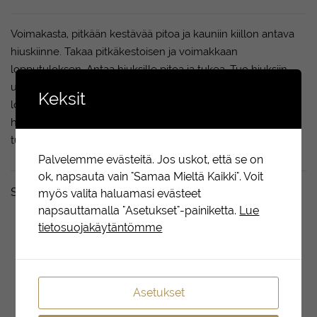
Voimakasta, pitkään kestävää pitoa ja kauniin kiillon antava
hiuskiinne. Takaa pitkäkestoisen ja voimakkaan
lopputuloksen. Antaa hiuksille pitoa ja tukea. Tuo hiuksiin
upeaa kiiltoa. Soveltuu monimutkaisten kampausten
Keksit
loihtimiseen. Lukitsee hiukset paikoilleen. Pitää sähköiset
hiukset kurissa. Ei tuo hiuksiin raskasta tai tahmaista
tunnetta.
Palvelemme evästeitä. Jos uskot, että se on
ok, napsauta vain "Samaa Mieltä Kaikki". Voit
Sopii täydellisesti yhdessä
myös valita haluamasi evästeet
napsauttamalla "Asetukset"-painiketta.
Lue
tietosuojakäytäntömme
Asetukset