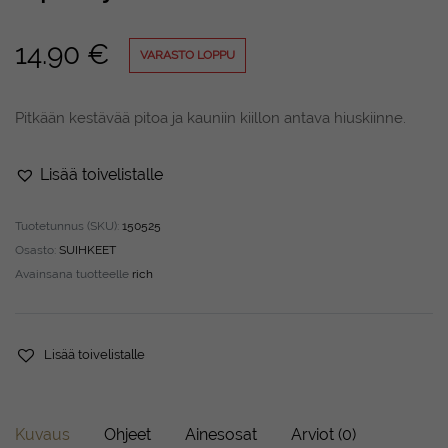
14.90
€
VARASTO LOPPU
Pitkään kestävää pitoa ja kauniin kiillon antava hiuskiinne.
Lisää toivelistalle
Tuotetunnus (SKU):
150525
Osasto:
SUIHKEET
Avainsana tuotteelle
rich
Lisää toivelistalle
Kuvaus
Ohjeet
Ainesosat
Arviot (0)