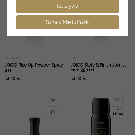
Kieltäytyä
Samaa Mieltä Kaikki
MIEHILLE
SUIHKEET
JOICO Rise Up Powder Spray
JOICO Style & Finish Joimist
9 g
Firm 350 ml
34.90
€
34.90
€
LUE
LISÄÄ