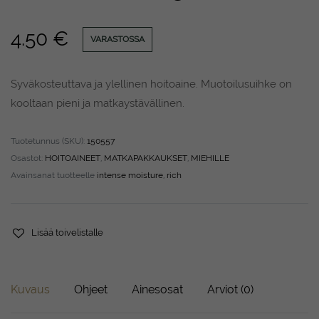
4.50
€
VARASTOSSA
Syväkosteuttava ja ylellinen hoitoaine. Muotoilusuihke on
kooltaan pieni ja matkaystävällinen.
Tuotetunnus (SKU):
150557
Osastot:
HOITOAINEET
,
MATKAPAKKAUKSET
,
MIEHILLE
Avainsanat tuotteelle
intense moisture
,
rich
Lisää toivelistalle
Kuvaus
Ohjeet
Ainesosat
Arviot (0)