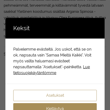
pehmeämmät, terveemmät ja kiiltävämmät tyvestä latvaan
saakka! Ylellinen koostumus sisältää Argania Spinosa -
ydinöljyä, manteliöljyä ja öljypuu Olea Europaea öljyä. Auttaa
vahvistamaan hiuksia, hoitaa sekä vähentää värisävyn
Keksit
haalistumista. Sopii kaikille hiustyypeille ja sisältää UV-
suojan. Sisältää lämpö-,väri- ja UV-suojan.
Palvelemme evästeitä. Jos uskot, että se on
Sopii täydellisesti yhdessä
ok, napsauta vain "Samaa Mieltä Kaikki". Voit
myös valita haluamasi evästeet
napsauttamalla "Asetukset"-painiketta.
Lue
tietosuojakäytäntömme
Asetukset
Kieltäytyä