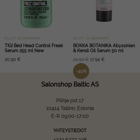
ÕLJYT JA SEERUMIT
ÕLJYT JA SEERUMIT
TIGI Bed Head Control Freak
BOKKA BOTANIKA Abyssinian
Serum 255 ml New
& Kendi Oil Serum 50 ml
20.90
€
29.90
€
17.94
€
-
40
%
Salonshop Baltic AS
Põhja pst 17
10414 Tallinn, Estonia
E-R 09:00-17:00
YHTEYSTIEDOT
+372 6777 328