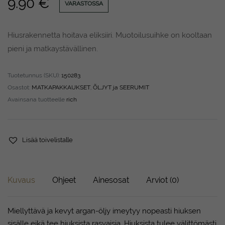
9.90
€
VARASTOSSA
Hiusrakennetta hoitava eliksiiri. Muotoilusuihke on kooltaan
pieni ja matkaystävällinen.
Tuotetunnus (SKU):
150283
Osastot:
MATKAPAKKAUKSET
,
ÕLJYT ja SEERUMIT
Avainsana tuotteelle
rich
Lisää toivelistalle
Kuvaus
Ohjeet
Ainesosat
Arviot (0)
Miellyttävä ja kevyt argan-öljy imeytyy nopeasti hiuksen
sisälle eikä tee hiuksista rasvaisia. Hiuksista tulee välittömästi