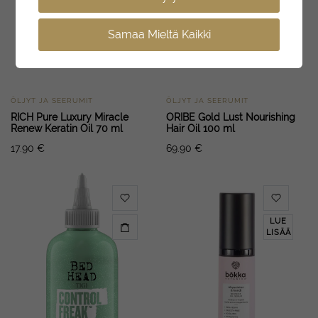
Samaa Mieltä Kaikki
ÕLJYT JA SEERUMIT
ÕLJYT JA SEERUMIT
RICH Pure Luxury Miracle
ORIBE Gold Lust Nourishing
Renew Keratin Oil 70 ml
Hair Oil 100 ml
17.90
€
69.90
€
LUE
LISÄÄ