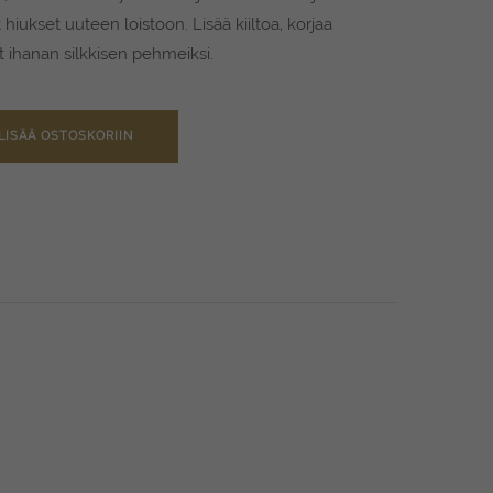
hiukset uuteen loistoon. Lisää kiiltoa, korjaa
et ihanan silkkisen pehmeiksi.
LISÄÄ OSTOSKORIIN