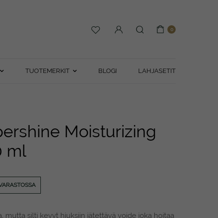
0
TUOTEMERKIT
BLOGI
LAHJASETIT
ershine Moisturizing
 ml
VARASTOSSA
 mutta silti kevyt hiuksiin jätettävä voide joka hoitaa