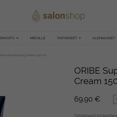
ONHOITO
MIEHILLE
TARVIKKEET
ALENNUKSET
hine Moisturizing Cream 150 ml
ORIBE Sup
Cream 150
69.90
€
Tehokkaasti kosteuttava,