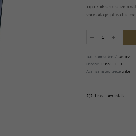
jopa kaikkein kuivimmat 
vaurioita ja jättää hiuks
ORIBE
Supershine
Moisturizing
Cream
Tuotetunnus (SKU):
016162
150
Osasto:
HIUSVOITEET
ml
Avainsana tuotteelle
oribe
quantity
Lisää toivelistalle