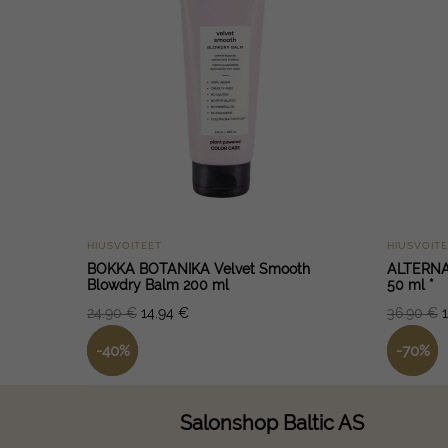
HIUSVOITEET
HIUSVOIT
BOKKA BOTANIKA Velvet Smooth
ALTERNA 
Blowdry Balm 200 ml
50 ml *
24.90
€
14.94
€
36.90
€
-
40
%
-
70
%
Salonshop Baltic AS