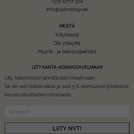
+372 6777 328
info@salonshop.ee
MEISTÄ
Yrityksestä
Ota yhteyttä
Myynti - ja tietosuojaehdot
LIITY KANTA-ASIAKASOHJELMAAN
Liity Salonshopin jännittävään maailmaan.
Se vie vain hetken aikaa ja saat 5 % alennuksen jokaisesta
kauneustuotteiden ostoksesta.
LIITY NYT!