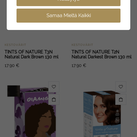
Samaa Mieltä Kaikki
KESTOVÄRIT
KESTOVÄRIT
TINTS OF NATURE T3N
TINTS OF NATURE T2N
Natural Dark Brown 130 ml
Natural Darkest Brown 130 ml
17.90
€
17.90
€