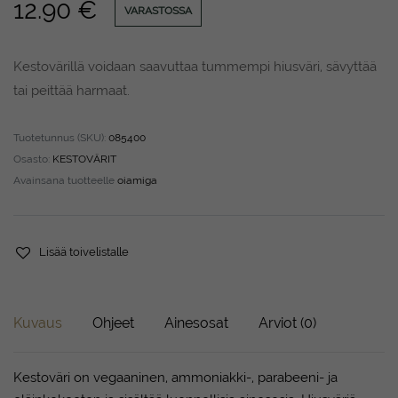
12.90
€
VARASTOSSA
Kestovärillä voidaan saavuttaa tummempi hiusväri, sävyttää
tai peittää harmaat.
Tuotetunnus (SKU):
085400
Osasto:
KESTOVÄRIT
Avainsana tuotteelle
oiamiga
Lisää toivelistalle
Kuvaus
Ohjeet
Ainesosat
Arviot (0)
Kestoväri on vegaaninen, ammoniakki-, parabeeni- ja