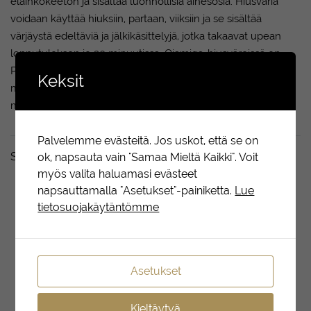
eläinkokeeton ja sisältää luonnollisia ainesosia. Hiusväriä
voidaan käyttää hiuksiin, partaan, viiksiin ja se sisältää
värjäystä edeltäviä ja jälkikäsittelyjä, jotka takaavat upean
lopputuloksen jo 20 minuutissa. Oiamiga-hiusväreissä on
PPD (kestävä oksidatiivinen pigmentti) alhaisimmalla
Keksit
mahdollisella tasolla erinomaisen tuloksen saavuttamiseksi,
mikä vähentää reaktion riskiä.
Palvelemme evästeitä. Jos uskot, että se on
Sopii täydellisesti yhdessä
ok, napsauta vain "Samaa Mieltä Kaikki". Voit
myös valita haluamasi evästeet
napsauttamalla "Asetukset"-painiketta.
Lue
tietosuojakäytäntömme
Asetukset
Kieltäytyä