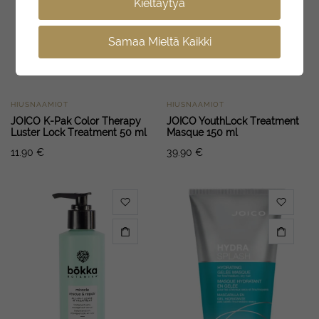
Kieltäytyä
Samaa Mieltä Kaikki
HIUSNAAMIOT
HIUSNAAMIOT
JOICO K-Pak Color Therapy
JOICO YouthLock Treatment
Luster Lock Treatment 50 ml
Masque 150 ml
11.90
€
39.90
€