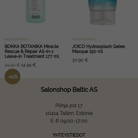
HIUSNAAMIOT
HIUSNAAMIOT
BOKKA BOTANIKA Miracle
JOICO Hydrasplash Gelee
Rescue & Repair All-in-1
Masque 150 ml
Leave-in Treatment 177 ml
30.90
€
24.90
€
14.94
€
-
40
%
Salonshop Baltic AS
Põhja pst 17
10414 Tallinn, Estonia
E-R 09:00-17:00
YHTEYSTIEDOT