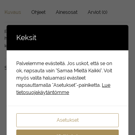
Kuvaus
Ohjeet
Ainesosat
Arviot (0)
pH 5,5-6,5. Hiukset näyttävät hoidetuilta. Tekee kuivista ja
Keksit
hauraista hiuksista pehmeät, tekemättä niistä raskaita. Lisää
kiiltoa. Vähentää staattista sähköä hiuksissa.
Palvelemme evästeitä. Jos uskot, että se on
Sopii täydellisesti yhdessä
ok, napsauta vain "Samaa Mieltä Kaikki". Voit
myös valita haluamasi evästeet
napsauttamalla "Asetukset"-painiketta.
Lue
tietosuojakäytäntömme
LUE
LISÄÄ
Asetukset