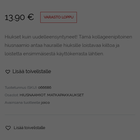
13.90
€
VARASTO LOPPU
Hiukset kuin uudelleensyntyneet! Tämä kollageenipitoinen
hiusnaamio antaa hauraille hiuksille loistavaa kiiltoa ja
loistetta ensimmäisestä käyttökerrasta lähtien.
Lisää toivelistalle
Tuotetunnus (SKU):
066686
Osastot:
HIUSNAAMIOT
,
MATKAPAKKAUKSET
Avainsana tuotteelle
joico
Lisää toivelistalle