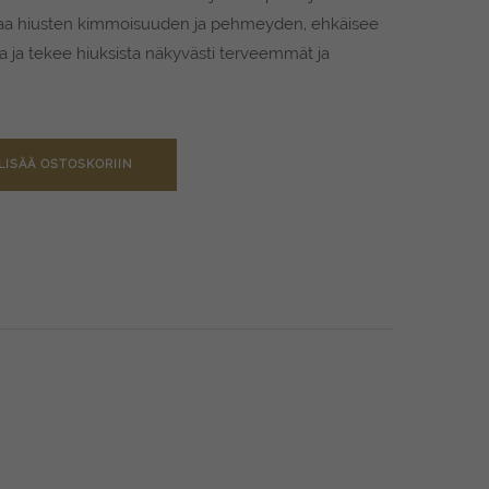
uttaa hiusten kimmoisuuden ja pehmeyden, ehkäisee
 ja tekee hiuksista näkyvästi terveemmät ja
LISÄÄ OSTOSKORIIN