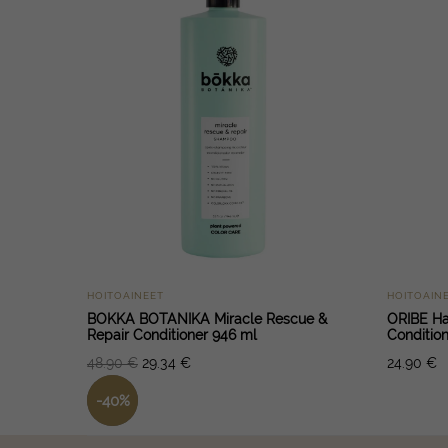
HOITOAINEET
HOITOAIN
BOKKA BOTANIKA Miracle Rescue &
ORIBE Ha
Repair Conditioner 946 ml
Condition
48.90
€
29.34
€
24.90
€
-
40
%