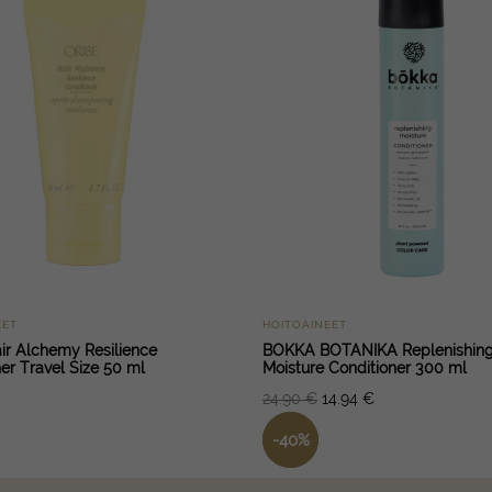
EET
HOITOAINEET
ir Alchemy Resilience
BOKKA BOTANIKA Replenishin
er Travel Size 50 ml
Moisture Conditioner 300 ml
24.90
€
14.94
€
-
40
%