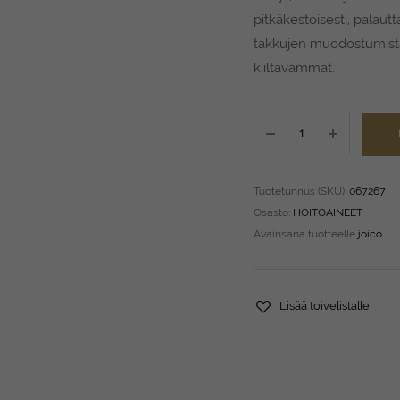
pitkäkestoisesti, pala
takkujen muodostumista
kiiltävämmät.
JOICO
Hydrasplash
Replenishing
Leave-
Tuotetunnus (SKU):
067267
In
Osasto:
HOITOAINEET
100
Avainsana tuotteelle
joico
ml
quantity
Lisää toivelistalle