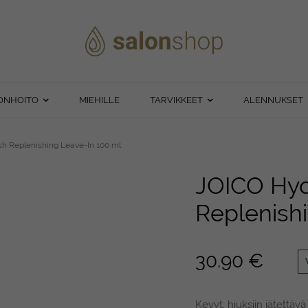
ONHOITO
MIEHILLE
TARVIKKEET
ALENNUKSET
h Replenishing Leave-In 100 ml
JOICO Hyd
Replenish
30.90
€
Kevyt, hiuksiin jätettäv