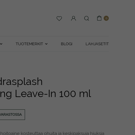
0
TUOTEMERKIT
BLOGI
LAHJASETIT
rasplash
ing Leave-In 100 ml
VARASTOSSA
ä hoitoaine kosteuttaa ohuita ja keskipaksuja hiuksia