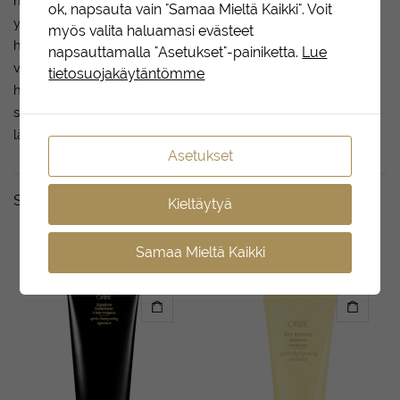
määrä hiuksissa vähenee merkittävästi vaalennuksen
ok, napsauta vain "Samaa Mieltä Kaikki". Voit
yhteydessä. Tämä luonnollinen aminohappo, joka parantaa
myös valita haluamasi evästeet
hiusten kimmoisuutta, elvyttää ja vahvistaa hiuksia
napsauttamalla "Asetukset"-painiketta.
Lue
vähentääkseen niiden katkeilua. Suojaava lipidi: Terveiden
tietosuojakäytäntömme
hiusten luontainen lipidi, joka toimii hiuksissa ensisijaisena
suojakerroksena ja auttaa estämään kemiallisia, UV- ja
lämpövaurioita.
Asetukset
Sopii täydellisesti yhdessä
Kieltäytyä
Samaa Mieltä Kaikki