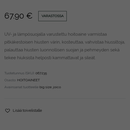
67.90
€
VARASTOSSA
UV- ja lämpösuojalla varustettu hoitoaine varmistaa
pitkäkestoisen hiusten värin, kosteuttaa, vahvistaa hiussiltoja,
palauttaa hiusten luonnollisen suojan ja pehmeyden sekä
tekee hiuksista helposti kammattavat ja sileät.
Tuotetunnus (SKU):
067235
Osasto:
HOITOAINEET
Avainsanat tuotteelle
big size
,
joico
Lisää toivelistalle