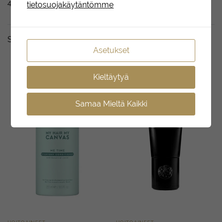
4,0–5,0.
tietosuojakäytäntömme
Sopii täydellisesti yhdessä
Asetukset
Kieltäytyä
Samaa Mieltä Kaikki