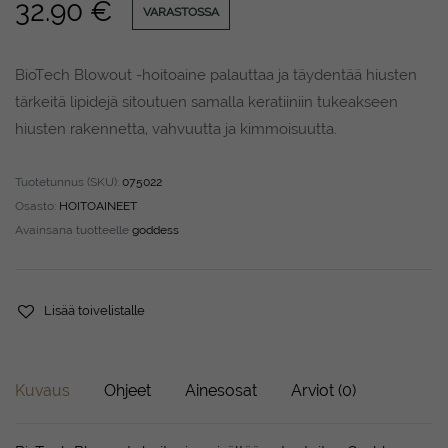
32.90
€
VARASTOSSA
BioTech Blowout -hoitoaine palauttaa ja täydentää hiusten
tärkeitä lipidejä sitoutuen samalla keratiiniin tukeakseen
hiusten rakennetta, vahvuutta ja kimmoisuutta.
Tuotetunnus (SKU):
075022
Osasto:
HOITOAINEET
Avainsana tuotteelle
goddess
Lisää toivelistalle
Kuvaus
Ohjeet
Ainesosat
Arviot (0)