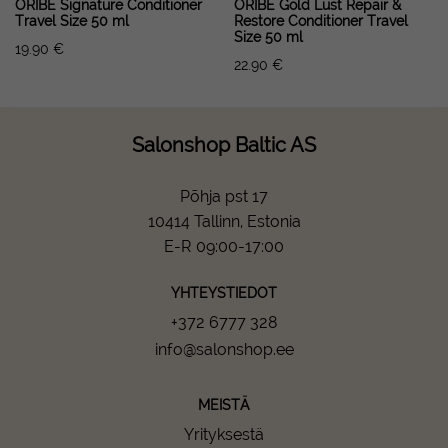
ORIBE Signature Conditioner
ORIBE Gold Lust Repair &
Travel Size 50 ml
Restore Conditioner Travel
Size 50 ml
19.90
€
22.90
€
Salonshop Baltic AS
Põhja pst 17
10414 Tallinn, Estonia
E-R 09:00-17:00
YHTEYSTIEDOT
+372 6777 328
info@salonshop.ee
MEISTÄ
Yrityksestä