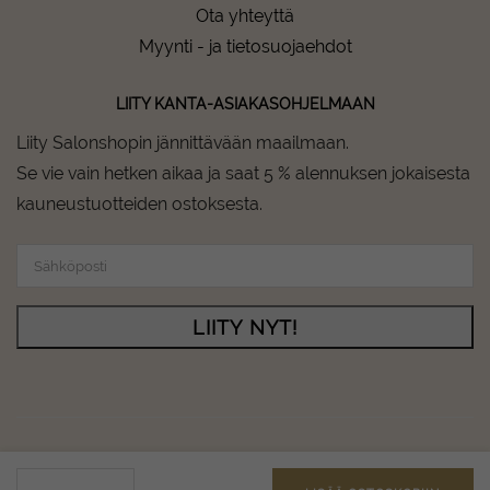
Ota yhteyttä
Myynti - ja tietosuojaehdot
LIITY KANTA-ASIAKASOHJELMAAN
Liity Salonshopin jännittävään maailmaan.
Se vie vain hetken aikaa ja saat 5 % alennuksen jokaisesta
kauneustuotteiden ostoksesta.
LIITY NYT!
Salonshop © Copyright 2024 - All rights reserved.
GODDESS