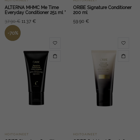
HOITOAINEET
HOITOAINEET
ALTERNA MHMC Me Time
ORIBE Signature Conditioner
Everyday Conditioner 251 ml *
200 ml
37.90
€
11.37
€
59.90
€
-
70
%
HOITOAINEET
HOITOAINEET