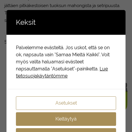
jättäen pitkäkestoisen tuoksun mahongista ja setripuusta.
Tuoksu: Se yhdistää lämpimät sävyt mahongista ja
setripuusta luoden miellyttävän ja ajattoman tuoksun.
Keksit
Sopii täydellisesti yhdessä
Palvelemme evästeitä. Jos uskot, että se on
ok, napsauta vain "Samaa Mieltä Kaikki". Voit
myös valita haluamasi evästeet
napsauttamalla "Asetukset"-painiketta.
Lue
tietosuojakäytäntömme
Asetukset
Kieltäytyä