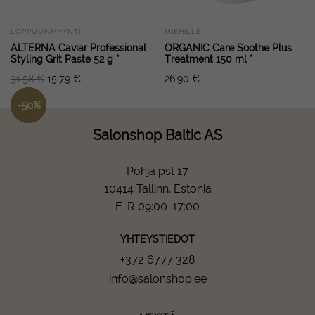
LOPPUUNMYYNTI
MIEHILLE
ALTERNA Caviar Professional
ORGANIC Care Soothe Plus
Styling Grit Paste 52 g *
Treatment 150 ml *
31.58
€
15.79
€
26.90
€
-
50
%
Salonshop Baltic AS
Põhja pst 17
10414 Tallinn, Estonia
E-R 09:00-17:00
YHTEYSTIEDOT
+372 6777 328
info@salonshop.ee