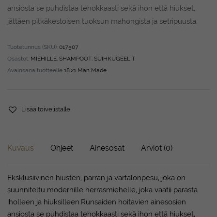
ansiosta se puhdistaa tehokkaasti sekä ihon että hiukset,
jättäen pitkäkestoisen tuoksun mahongista ja setripuusta.
Tuotetunnus (SKU):
017507
Osastot:
MIEHILLE
,
SHAMPOOT
,
SUIHKUGEELIT
Avainsana tuotteelle
18.21 Man Made
Lisää toivelistalle
Kuvaus
Ohjeet
Ainesosat
Arviot (0)
Eksklusiivinen hiusten, parran ja vartalonpesu, joka on
suunniteltu modernille herrasmiehelle, joka vaatii parasta
iholleen ja hiuksilleen.Runsaiden hoitavien ainesosien
ansiosta se puhdistaa tehokkaasti sekä ihon että hiukset,