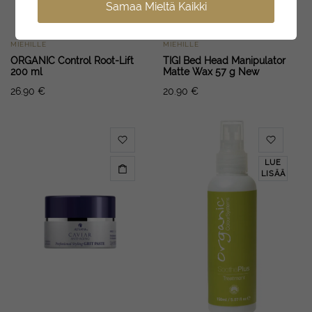
Samaa Mieltä Kaikki
MIEHILLE
MIEHILLE
ORGANIC Control Root-Lift
TIGI Bed Head Manipulator
200 ml
Matte Wax 57 g New
26.90
€
20.90
€
LUE
LISÄÄ