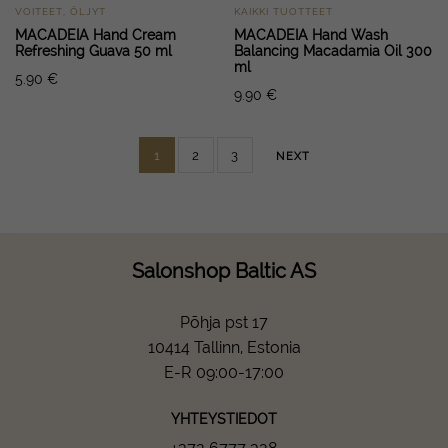
VOITEET, ÖLJYT
KAIKKI TUOTTEET
MACADEIA Hand Cream
MACADEIA Hand Wash
Refreshing Guava 50 ml
Balancing Macadamia Oil 300
ml
5.90
€
9.90
€
1
2
3
NEXT
Salonshop Baltic AS
Põhja pst 17
10414 Tallinn, Estonia
E-R 09:00-17:00
YHTEYSTIEDOT