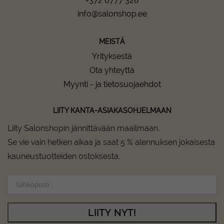
+372 6777 328
info@salonshop.ee
MEISTÄ
Yrityksestä
Ota yhteyttä
Myynti - ja tietosuojaehdot
LIITY KANTA-ASIAKASOHJELMAAN
Liity Salonshopin jännittävään maailmaan.
Se vie vain hetken aikaa ja saat 5 % alennuksen jokaisesta
kauneustuotteiden ostoksesta.
LIITY NYT!