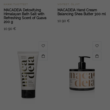
KAIKKI TUOTTEET
VOITEET, ÖLJYT
MACADEIA Detoxifying
MACADEIA Hand Cream
Himalayan Bath Salt with
Balancing Shea Butter 300 ml
Refreshing Scent of Guava
10.90
€
200 g
10.90
€