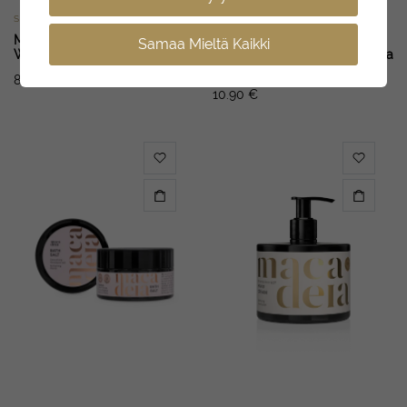
SUIHKUGEELIT
DEODORANDID
MACADEIA Body
MACADEIA Deodorant Roll-
Samaa Mieltä Kaikki
Wash Relaxing Coffee 300 ml
On 48H Balancing Macadamia
50 ml
8.90
€
10.90
€