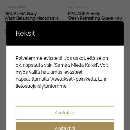
SUIHKUGEELIT
SUIHKUGEELIT
MACADEIA Body
MACADEIA Body
Wash Balancing Macadamia
Wash Refreshing Guava 300
Oil 300 ml
ml
8.90
€
8.90
€
Keksit
Palvelemme evästeitä. Jos uskot, että se on
ok, napsauta vain "Samaa Mieltä Kaikki". Voit
myös valita haluamasi evästeet
napsauttamalla "Asetukset"-painiketta.
Lue
tietosuojakäytäntömme
Asetukset
Kieltäytyä