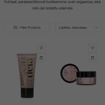
Puhtaat, parabeenittomat tuotteemme ovat vegaanisia, eikä
niitä ole testattu eläimillä.
Filter Products
imihinta
simihinta